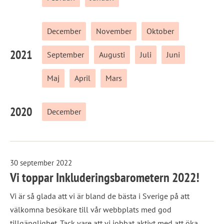
December
November
Oktober
2021
September
Augusti
Juli
Juni
Maj
April
Mars
2020
December
30 september 2022
Vi toppar Inkluderingsbarometern 2022!
Vi är så glada att vi är bland de bästa i Sverige på att
välkomna besökare till vår webbplats med god
tillgänglighet. Tack vare att vi jobbat aktivt med att öka