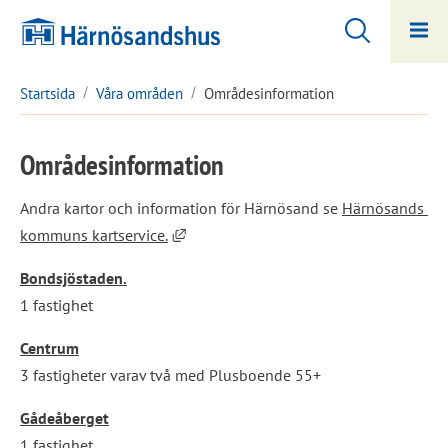
Hoppa
Hoppa
till
till
innehåll
undermeny
Startsida
Våra områden
Områdesinformation
Områdesinformation
Andra kartor och information för Härnösand se 
Härnösands 
Länk till annan webbplats, öppnas i nyt
kommuns kartservice.
Bondsjöstaden.
1 fastighet
Centrum
3 fastigheter varav två med Plusboende 55+
Gådeåberget
1 fastighet