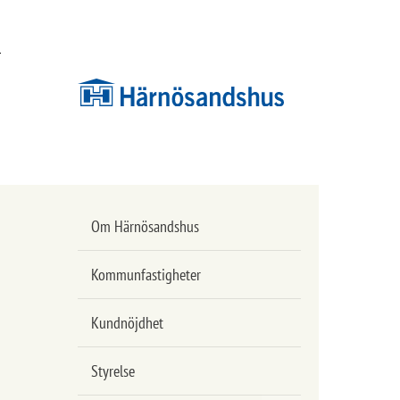
Hoppa
Hoppa
till
till
innehåll
undermeny
Om Härnösandshus
Kommunfastigheter
Kundnöjdhet
Styrelse