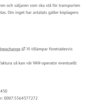
en och säljaren som ska stå för transporten 
las. Om inget har avtalats gäller köplagens 
Länk till annan webbplats, öppnas i nytt fön
Inexchange
. Vi tillämpar företrädesvis 
faktura så kan vår VAN-operatör eventuellt 
8430
r: 0007:5564377272