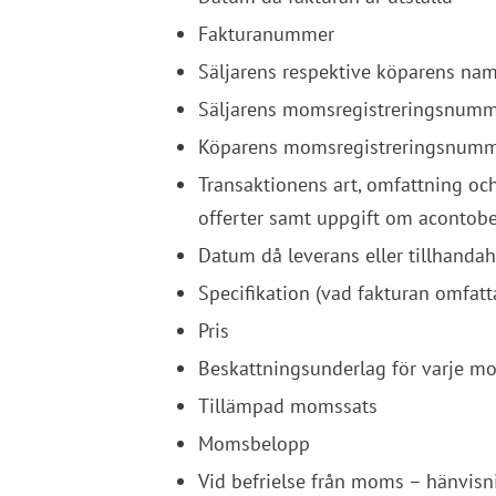
Fakturanummer
Säljarens respektive köparens na
Säljarens momsregistreringsnum
Köparens momsregistreringsnummer 
Transaktionens art, omfattning och
offerter samt uppgift om acontobe
Datum då leverans eller tillhandah
Specifikation (vad fakturan omfatt
Pris
Beskattningsunderlag för varje m
Tillämpad momssats
Momsbelopp
Vid befrielse från moms – hänvisn