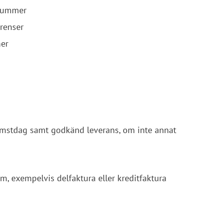
tnummer
renser
mer
omstdag samt godkänd leverans, om inte annat 
om, exempelvis delfaktura eller kreditfaktura