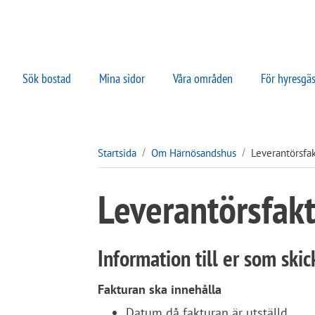
Sök bostad
Mina sidor
Våra områden
För hyresgäs
Startsida
Om Härnösandshus
Leverantörsfa
Leverantörsfak
Information till er som skick
Fakturan ska innehålla
Datum då fakturan är utställd