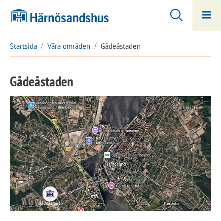
Hoppa
Hoppa
till
till
innehåll
undermeny
Startsida
Våra områden
Gådeåstaden
Gådeåstaden