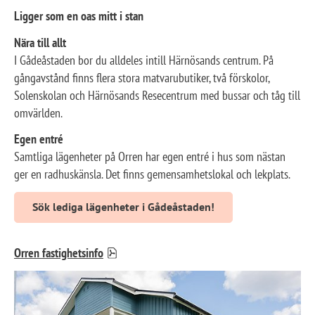
Ligger som en oas mitt i stan
Nära till allt
I Gådeåstaden bor du alldeles intill Härnösands centrum. På 
gångavstånd finns flera stora matvarubutiker, två förskolor, 
Solenskolan och Härnösands Resecentrum med bussar och tåg till 
omvärlden.
Egen entré
Samtliga lägenheter på Orren har egen entré i hus som nästan 
ger en radhuskänsla. Det finns gemensamhetslokal och lekplats.
Sök lediga lägenheter i Gådeåstaden!
pdf, 126.2 kB.
Orren fastighetsinfo