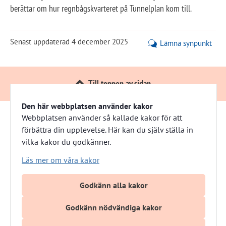
berättar om hur regnbågskvarteret på Tunnelplan kom till.
Senast uppdaterad
4 december 2025
Lämna synpunkt
Till toppen av sidan
Den här webbplatsen använder kakor
Webbplatsen använder så kallade kakor för att
förbättra din upplevelse. Här kan du själv ställa in
Härnösandshus
vilka kakor du godkänner.
Besöksadress: Nybrogatan 13 
Läs mer om våra kakor
Växel: 0611-882 00
E-post: info@harnosandshus.se
Godkänn alla kakor
Godkänn nödvändiga kakor
Om webbplatsen
Om kakor