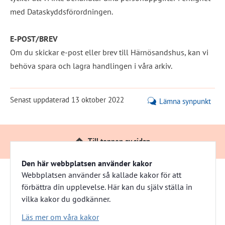
med Dataskyddsförordningen.
E-POST/BREV
Om du skickar e-post eller brev till Härnösandshus, kan vi 
behöva spara och lagra handlingen i våra arkiv.
Senast uppdaterad
13 oktober 2022
Lämna synpunkt
Till toppen av sidan
Den här webbplatsen använder kakor
Webbplatsen använder så kallade kakor för att
förbättra din upplevelse. Här kan du själv ställa in
Härnösandshus
vilka kakor du godkänner.
Besöksadress: Nybrogatan 13 
Läs mer om våra kakor
Växel: 0611-882 00