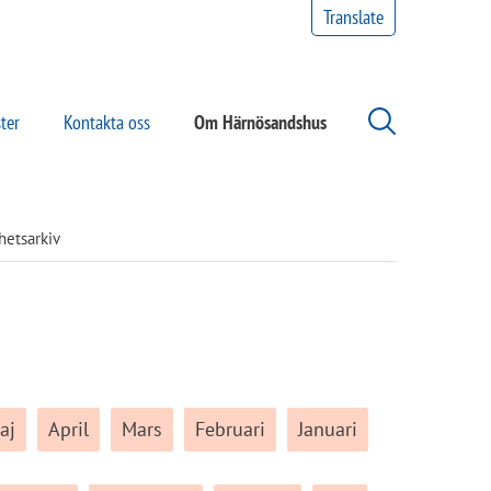
Translate
ter
Kontakta oss
Om Härnösandshus
hetsarkiv
aj
April
Mars
Februari
Januari