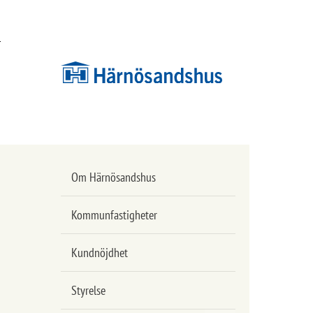
Hoppa
Hoppa
till
till
innehåll
undermeny
Om Härnösandshus
Kommunfastigheter
Kundnöjdhet
Styrelse