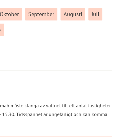
Oktober
September
Augusti
Juli
s
2
ab måste stänga av vattnet till ett antal fastigheter
 - 15.30. Tidsspannet är ungefärligt och kan komma