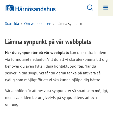
Hoppa
Hoppa
till
till
innehåll
undermeny
Startsida
Om webbplatsen
Lämna synpunkt
Lämna synpunkt på vår webbplats
Har du synpunkter på vår webbplats
 kan du skicka in dem 
via formuläret nedanför. Vill du att vi ska återkomma till dig 
behöver du även fylla i dina kontaktuppgifter. När du 
skriver in din synpunkt får du gärna tänka på att vara så 
tydlig som möjligt för att vi ska kunna hjälpa dig bättre.
Vår ambition är att besvara synpunkter så snart som möjligt, 
men svarstiden beror givetvis på synpunktens art och 
omfång.