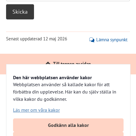
Senast uppdaterad
12 maj 2026
Lämna synpunkt
Till toppen av sidan
Den här webbplatsen använder kakor
Webbplatsen använder så kallade kakor för att
förbättra din upplevelse. Här kan du själv ställa in
Härnösandshus
vilka kakor du godkänner.
Besöksadress: Nybrogatan 13 
Läs mer om våra kakor
Växel: 0611-882 00
E-post: info@harnosandshus.se
Godkänn alla kakor