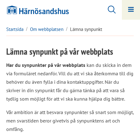
Hoppa
Hoppa
till
till
innehåll
undermeny
Startsida
Om webbplatsen
Lämna synpunkt
Lämna synpunkt på vår webbplats
Har du synpunkter på vår webbplats
 kan du skicka in dem 
via formuläret nedanför. Vill du att vi ska återkomma till dig 
behöver du även fylla i dina kontaktuppgifter. När du 
skriver in din synpunkt får du gärna tänka på att vara så 
tydlig som möjligt för att vi ska kunna hjälpa dig bättre.
Vår ambition är att besvara synpunkter så snart som möjligt, 
men svarstiden beror givetvis på synpunktens art och 
omfång.