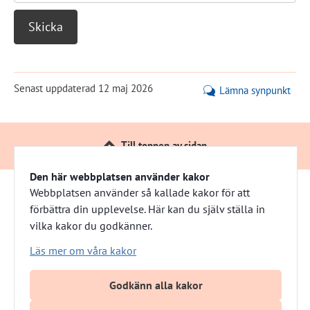
Senast uppdaterad
12 maj 2026
Lämna synpunkt
Till toppen av sidan
Den här webbplatsen använder kakor
Webbplatsen använder så kallade kakor för att
förbättra din upplevelse. Här kan du själv ställa in
Härnösandshus
vilka kakor du godkänner.
Besöksadress: Nybrogatan 13 
Läs mer om våra kakor
Växel: 0611-882 00
E-post: info@harnosandshus.se
Godkänn alla kakor