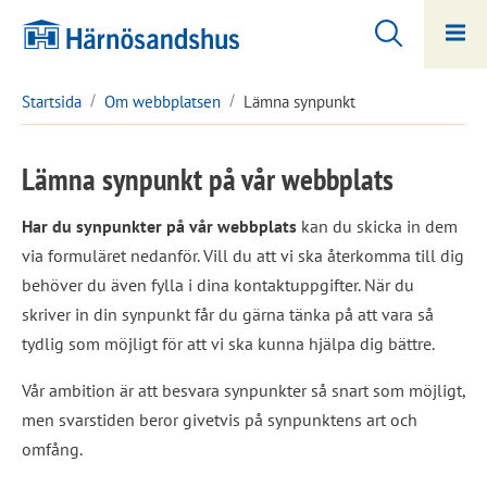
Hoppa
Hoppa
till
till
innehåll
undermeny
Startsida
Om webbplatsen
Lämna synpunkt
Lämna synpunkt på vår webbplats
Har du synpunkter på vår webbplats
 kan du skicka in dem 
via formuläret nedanför. Vill du att vi ska återkomma till dig 
behöver du även fylla i dina kontaktuppgifter. När du 
skriver in din synpunkt får du gärna tänka på att vara så 
tydlig som möjligt för att vi ska kunna hjälpa dig bättre.
Vår ambition är att besvara synpunkter så snart som möjligt, 
men svarstiden beror givetvis på synpunktens art och 
omfång.