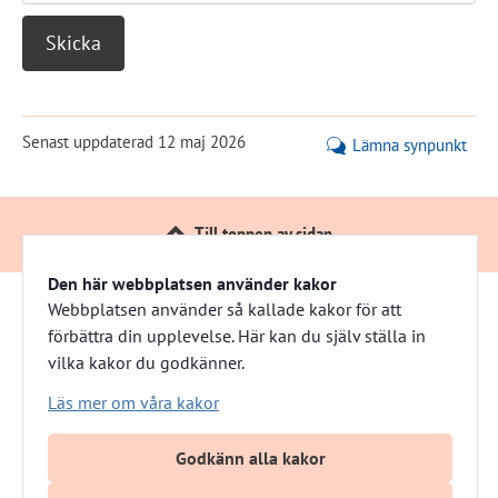
Senast uppdaterad
12 maj 2026
Lämna synpunkt
Till toppen av sidan
Den här webbplatsen använder kakor
Webbplatsen använder så kallade kakor för att
förbättra din upplevelse. Här kan du själv ställa in
Härnösandshus
vilka kakor du godkänner.
Besöksadress: Nybrogatan 13 
Läs mer om våra kakor
Växel: 0611-882 00
E-post: info@harnosandshus.se
Godkänn alla kakor