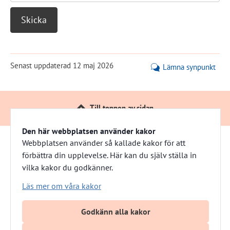
Senast uppdaterad
12 maj 2026
Lämna synpunkt
Till toppen av sidan
Den här webbplatsen använder kakor
Webbplatsen använder så kallade kakor för att
förbättra din upplevelse. Här kan du själv ställa in
Härnösandshus
vilka kakor du godkänner.
Besöksadress: Nybrogatan 13 
Läs mer om våra kakor
Växel: 0611-882 00
E-post: info@harnosandshus.se
Godkänn alla kakor