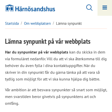
Hoppa
Hoppa
till
till
innehåll
undermeny
Startsida
Om webbplatsen
Lämna synpunkt
Lämna synpunkt på vår webbplats
Har du synpunkter på vår webbplats
 kan du skicka in dem 
via formuläret nedanför. Vill du att vi ska återkomma till dig 
behöver du även fylla i dina kontaktuppgifter. När du 
skriver in din synpunkt får du gärna tänka på att vara så 
tydlig som möjligt för att vi ska kunna hjälpa dig bättre.
Vår ambition är att besvara synpunkter så snart som möjligt, 
men svarstiden beror givetvis på synpunktens art och 
omfång.