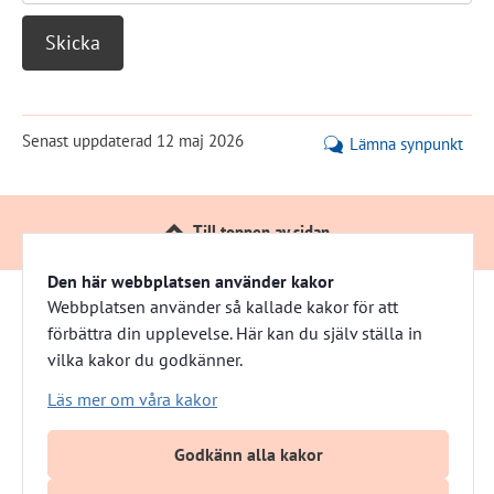
Senast uppdaterad
12 maj 2026
Lämna synpunkt
Till toppen av sidan
Den här webbplatsen använder kakor
Webbplatsen använder så kallade kakor för att
förbättra din upplevelse. Här kan du själv ställa in
Härnösandshus
vilka kakor du godkänner.
Besöksadress: Nybrogatan 13 
Läs mer om våra kakor
Växel: 0611-882 00
E-post: info@harnosandshus.se
Godkänn alla kakor