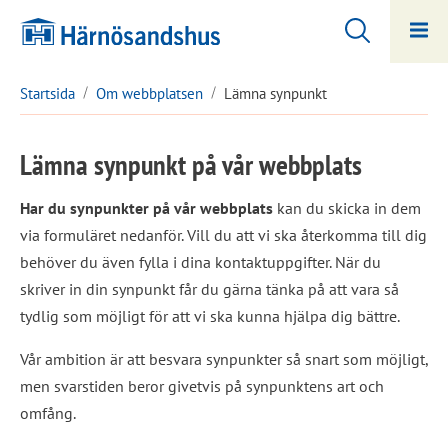
Hoppa
Hoppa
till
till
innehåll
undermeny
Startsida
Om webbplatsen
Lämna synpunkt
Lämna synpunkt på vår webbplats
Har du synpunkter på vår webbplats
 kan du skicka in dem 
via formuläret nedanför. Vill du att vi ska återkomma till dig 
behöver du även fylla i dina kontaktuppgifter. När du 
skriver in din synpunkt får du gärna tänka på att vara så 
tydlig som möjligt för att vi ska kunna hjälpa dig bättre.
Vår ambition är att besvara synpunkter så snart som möjligt, 
men svarstiden beror givetvis på synpunktens art och 
omfång.