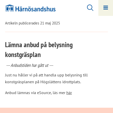
Hoppa
Hoppa
till
till
innehåll
undermeny
Artikeln publicerades 21 maj 2025
Lämna anbud på belysning 
konstgräsplan
 --- Anbudstiden har gått ut ---
Just nu håller vi på att handla upp belysning till 
konstgräsplanen på Högslättens idrottplats.
Anbud lämnas via eSource, läs mer 
här