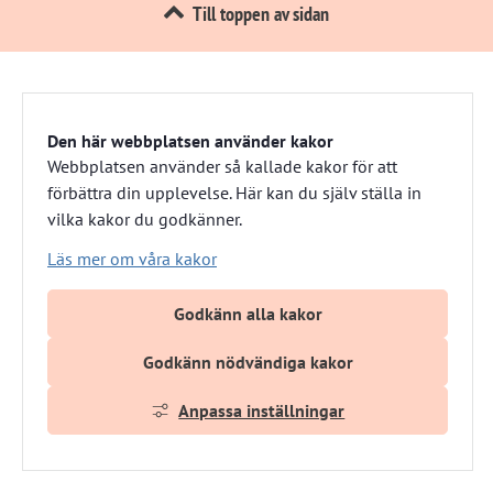
Till toppen av sidan
Härnösandshus
Den här webbplatsen använder kakor
Besöksadress: Nybrogatan 13 
Webbplatsen använder så kallade kakor för att
förbättra din upplevelse. Här kan du själv ställa in
Växel: 0611-882 00
vilka kakor du godkänner.
E-post: info@harnosandshus.se
Läs mer om våra kakor
Om webbplatsen
Om kakor
Godkänn alla kakor
Tillgänglighets­redogörelse
Webbplatskarta
Godkänn nödvändiga kakor
Anpassa inställningar