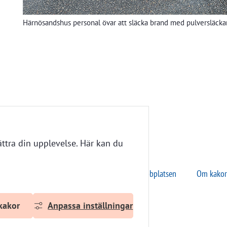
Härnösandshus personal övar att släcka brand med pulversläcka
ttra din upplevelse. Här kan du
Om webbplatsen
Om kakor
kakor
Anpassa inställningar