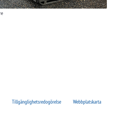
re
Tillgänglighets­redogörelse
Webbplatskarta