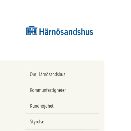
Hoppa
Hoppa
till
till
innehåll
undermeny
Om Härnösandshus
Kommunfastigheter
Kundnöjdhet
Styrelse