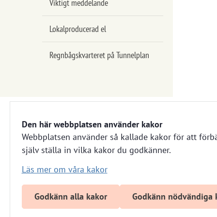
Viktigt meddelande
Lokalproducerad el
Regnbågskvarteret på Tunnelplan
Den här webbplatsen använder kakor
Webbplatsen använder så kallade kakor för att förbä
Härnösandshus
själv ställa in vilka kakor du godkänner.
Besöksadress: Nybrogatan 13 
Läs mer om våra kakor
Växel: 0611-882 00
E-post: info@harnosandshus.se
Godkänn alla kakor
Godkänn nödvändiga 