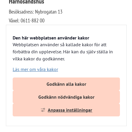
Härnösandshus
Besöksadress: Nybrogatan 13 
Växel: 0611-882 00
E-post: info@harnosandshus.se
Den här webbplatsen använder kakor
Webbplatsen använder så kallade kakor för att
Om webbplatsen
Om kakor
förbättra din upplevelse. Här kan du själv ställa in
Tillgänglighets­redogörelse
Webbplatskarta
vilka kakor du godkänner.
Läs mer om våra kakor
Godkänn alla kakor
Godkänn nödvändiga kakor
Anpassa inställningar