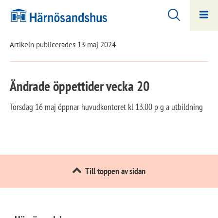
Hoppa
Hoppa
till
till
innehåll
undermeny
Artikeln publicerades 13 maj 2024
Ändrade öppettider vecka 20
Torsdag 16 maj öppnar huvudkontoret kl 13.00 p g a utbildning
Till toppen av sidan