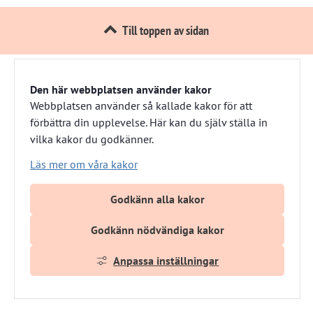
Till toppen av sidan
Den här webbplatsen använder kakor
Härnösandshus
Webbplatsen använder så kallade kakor för att
förbättra din upplevelse. Här kan du själv ställa in
Besöksadress: Nybrogatan 13 
vilka kakor du godkänner.
Växel: 0611-882 00
Läs mer om våra kakor
E-post: info@harnosandshus.se
Godkänn alla kakor
Om webbplatsen
Om kakor
Godkänn nödvändiga kakor
Tillgänglighets­redogörelse
Webbplatskarta
Anpassa inställningar