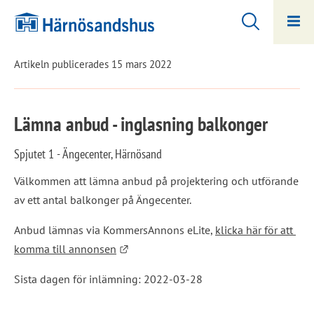
Hoppa
Hoppa
till
till
innehåll
undermeny
Artikeln publicerades 15 mars 2022
Lämna anbud - inglasning balkonger
Spjutet 1 - Ängecenter, Härnösand
Välkommen att lämna anbud på projektering och utförande 
av ett antal balkonger på Ängecenter.
Anbud lämnas via KommersAnnons eLite, 
klicka här för att 
Länk till annan webbplats.
komma till annonsen
Sista dagen för inlämning: 2022-03-28