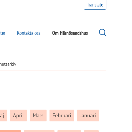
Translate
ter
Kontakta oss
Om Härnösandshus
hetsarkiv
aj
April
Mars
Februari
Januari