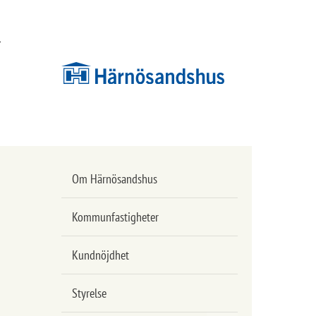
Hoppa
Hoppa
till
till
innehåll
undermeny
Om Härnösandshus
Kommunfastigheter
Kundnöjdhet
Styrelse