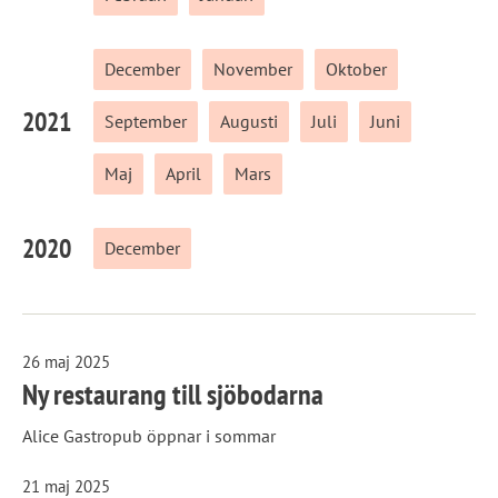
December
November
Oktober
2021
September
Augusti
Juli
Juni
Maj
April
Mars
2020
December
26 maj 2025
Ny restaurang till sjöbodarna
Alice Gastropub öppnar i sommar
21 maj 2025