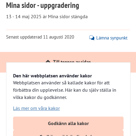
Mina sidor - uppgradering
13 - 14 maj 2025 är Mina sidor stängda
Senast uppdaterad
11 augusti 2020
Lämna synpunkt
Till toppen av sidan
Den här webbplatsen använder kakor
Webbplatsen använder så kallade kakor för att
förbättra din upplevelse. Här kan du själv ställa in
Härnösandshus
vilka kakor du godkänner.
Besöksadress: Nybrogatan 13 
Läs mer om våra kakor
Växel: 0611-882 00
E-post: info@harnosandshus.se
Godkänn alla kakor